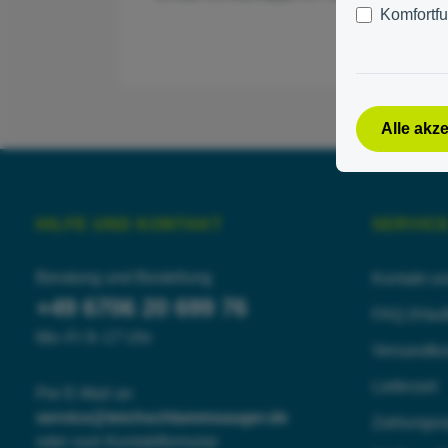
Komfortf
Alle akz
HILFE UND KONTAKT
SERVIC
Beratung und Bestellung
Kontakt u
+49 6706 20 699 76
FAQ (Häufi
Mo–Fr 9–17 Uhr
Versandko
Lieferzeit
Per E-Mail an
service@teichschlammsauger.de
Zahlungso
oder
zum Kontaktformular