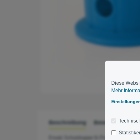
Diese Websit
Mehr Informat
Einstellunge
Technisch
Beschreibung
Bewertungen
Statistike
Ersatz Schutzkappe fü Pool und Teich Te