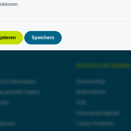
unktionen
eptieren
Speichern
E
RECHTLICHE HINWEI
nd Kundensupport
Serviceantrag
g gestellte Fragen)
Widerrufsrecht
sten
AGB
Entsorgung Altgeräte
ptionen
Cookie-Richtlinien