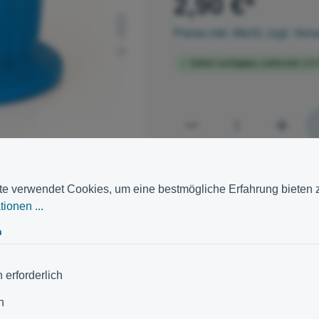
2,90 €*
Preise inkl. MwSt. zzgl. Ver
Sofort verfügbar, Lieferzeit: 2-5
e verwendet Cookies, um eine bestmögliche Erfahrung bieten 
ionen ...
n
 erforderlich
n
leskopstange Profi.