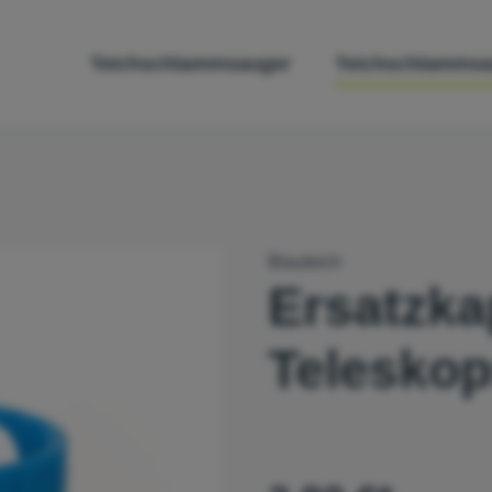
Teichschlammsauger
Teichschlammsa
Blauteich
Ersatzka
Teleskop