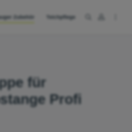
uger Zubehör
Teichpflege
ppe für
stange Profi