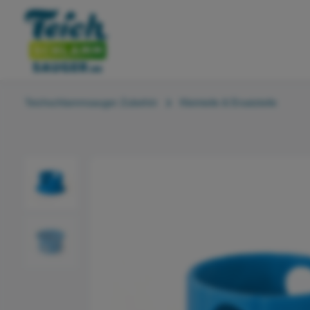
Teichschlammsauger Zubehör
Kleinteile & Ersatzteile