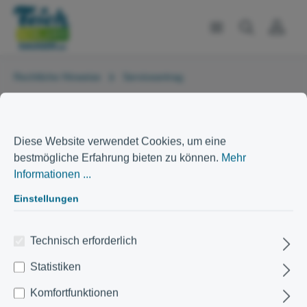
Rechtliche Hinweise
Serviceantrag
Serviceantrag
Diese Website verwendet Cookies, um eine
bestmögliche Erfahrung bieten zu können.
Mehr
Informationen ...
Wir bedauern, dass Sie Probleme mit einem Ihrer
Einstellungen
Produkte haben, und werden uns um Ihr Anliegen
kümmern. Bitte beachten Sie, dass eine Reklamation
bestmöglich über E-Mail an
Technisch erforderlich
support@teichschlammsauger.de
erfolgt.
Statistiken
Wie kann ich einen Schaden melden?
Komfortfunktionen
Bitte schreiben Sie uns eine E-Mail mit folgenden