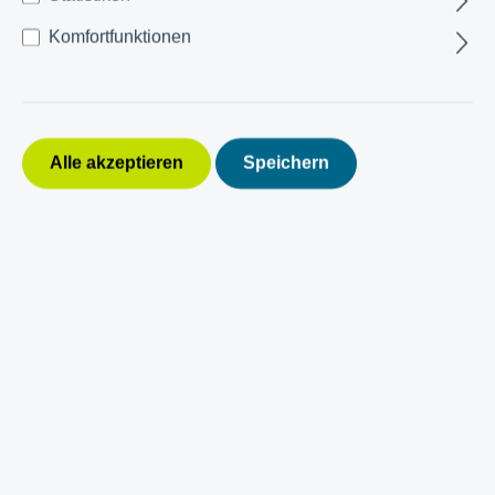
Komfortfunktionen
Alle akzeptieren
Speichern
Blauteich
Wandbürste »Deluxe«
42cm
14,90 €*
Preise inkl. MwSt. zzgl. Versandkosten